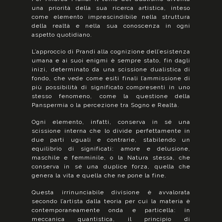
una priorità della sua ricerca artistica, inteso
come elemento imprescindibile nella struttura
della realtà e nella sua conoscenza in ogni
aspetto quotidiano.
L’approccio di Prandi alla cognizione dell’esistenza
umana e ai suoi enigmi è sempre stato, fin dagli
inizi, determinato da una scissione dualistica di
fondo, che vede come esiti finali l’ammissione di
più possibilità di significato compresenti in uno
stesso fenomeno, come la questione della
Panspermia o la percezione tra Sogno e Realtà.
Ogni elemento, infatti, conserva in sé una
scissione interna che lo divide perfettamente in
due parti uguali e contrarie, stabilendo un
equilibrio di significati: amore e delusione,
maschile e femminile, o la Natura stessa, che
conserva in sé una duplice forza, quella che
genera la vita e quella che ne pone la fine.
Questa irrinunciabile divisione è avvalorata
secondo l’artista dalla teoria per cui la materia è
contemporaneamente onda e particella: in
meccanica quantistica, il principio di