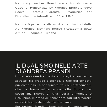
Nel 2025, Andrea Prandi viene invitato come
Guest of Honour alla XV Florence Biennale, dove
riceve il premio “Lorenzo Il Magnifico” per
l’installazione interattiva LIFE >< LINE.
Nel 2026 partecipa alla mostra dei vincitori della
XV Florence Biennale presso l’Accademia delle
Arti del Disegno di Firenze.
IL DUALISMO NELL’ ARTE
DI ANDREA PRANDI
L’interrelazione tra mente e corpo, tra concreto e
astratto, tra pratico e teorico, è uno dei concetti
più complessi, e per questo tra i più affascinanti,
che ha trasversalmente coinvolto l’Uomo nei
secoli alla ricerca di una teoria universale e
risolutrice in grado di rispondere agli interrogativi
evocati da questo costante dualismo.
Per Andrea Prandi il tema del dualismo diventa