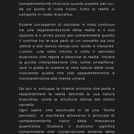
complementarità chiarisce questo aspetto per cui,
da un punto di vista fisico, tutta la realtà si
comporta in modo dualistico.
Essere consapevoli di oscillare in moto continuo
tra una rappresentazione della realtà e il suo
opposto è il primo passo per comprendere quanto
il confine tra le due parti di un concetto sia così
sottile e allo stesso tempo così solido e rilevante.
L’uomo, una volta intuito e colto il pensiero
dualistico che regola e descrive la realtà, troverà
la giusta interpretazione che, come un’epifania,
sarà in grado di svelare la vera natura delle cose,
risolvendo quello che solo apparentemente è
incomprensibile alla mente umana.
Da qui si sviluppa la ricerca artistica che porta a
rappresentare la realtà secondo la sua natura
dualistica, come la struttura stessa del nostro
cervello.
Ogni opera, che racchiude in sé una “forma
pensiero”, si manifesta attraverso il principio di
complementarità tipico della meccanica
quantistica. Studiare il dualismo significa
comprendere che l’osservazione esterna della